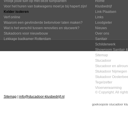
Vrolijk jouw tuin op met deze tuinplanten
Home
Voor het huren van bakwagens moet je bij hapert zijn!
Klusbedrijf
Kelder isoleren
Link Plaatsen
Verf online
Links
Waarom een gevlinderde betonvloer laten maken?
Loodgieter
Wat is het verschil tussen renovlies en stucwerk?
Nieuws
Stukadoors voor nieuwbouw
Over ons
Lekkage badkamer Rotterdam
Sanitair
Schilderwerk
Showroom Sanitair &
Sitemap
Stucadoor
Stucadoor en allround
Stukadoor Nijmegen
Stukadoor Oosterbe
Tegelzetter
Vloerverwarming
© Copyright. All righ
Sitemap
|
info@stucadoor-klusbedrijf.nl
goekoopste stucadoor
klu