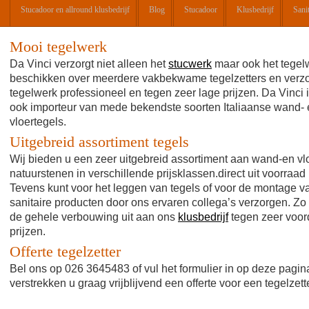
Stucadoor en allround klusbedrijf
Blog
Stucadoor
Klusbedrijf
Sanit
Mooi tegelwerk
Da Vinci verzorgt niet alleen het
stucwerk
maar ook het tegelw
beschikken over meerdere vakbekwame tegelzetters en verz
tegelwerk professioneel en tegen zeer lage prijzen. Da Vinci 
ook importeur van mede bekendste soorten Italiaanse wand-
vloertegels.
Uitgebreid assortiment tegels
Wij bieden u een zeer uitgebreid assortiment aan wand-en vl
natuurstenen in verschillende prijsklassen.direct uit voorraad
Tevens kunt voor het leggen van tegels of voor de montage v
sanitaire producten door ons ervaren collega’s verzorgen. Zo
de gehele verbouwing uit aan ons
klusbedrijf
tegen zeer voor
prijzen.
Offerte tegelzetter
Bel ons op 026 3645483 of vul het formulier in op deze pagin
verstrekken u graag vrijblijvend een offerte voor een tegelzette