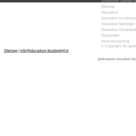
Showroom Sanitair &
Sitemap
Stucadoor
Stucadoor en allround
Stukadoor Nijmegen
Stukadoor Oosterbe
Tegelzetter
Vloerverwarming
© Copyright. All righ
Sitemap
|
info@stucadoor-klusbedrijf.nl
goekoopste stucadoor
klu