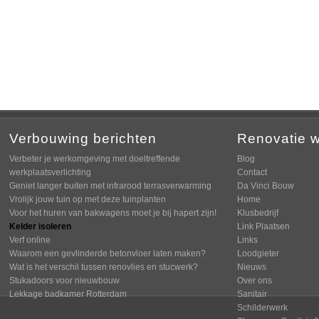
Verbouwing berichten
Renovatie 
Verbeter je werkomgeving met doeltreffende
Blog
werkplaatsverlichting
Contact
Geniet langer buiten met infrarood terrasverwarming
Da Vinci Bouw
Vrolijk jouw tuin op met deze tuinplanten
Home
Voor het huren van bakwagens moet je bij hapert zijn!
Klusbedrijf
Kelder isoleren
Link Plaatsen
Verf online
Links
Waarom een gevlinderde betonvloer laten maken?
Loodgieter
Wat is het verschil tussen renovlies en stucwerk?
Nieuws
Stukadoors voor nieuwbouw
Over ons
Lekkage badkamer Rotterdam
Sanitair
Schilderwerk