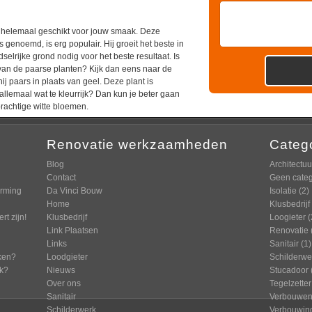
a helemaal geschikt voor jouw smaak. Deze
genoemd, is erg populair. Hij groeit het beste in
elrijke grond nodig voor het beste resultaat. Is
 van de paarse planten? Kijk dan eens naar de
j paars in plaats van geel. Deze plant is
 allemaal wat te kleurrijk? Dan kun je beter gaan
rachtige witte bloemen.
Renovatie werkzaamheden
Categ
Blog
Architectuu
Contact
Geen categ
arming
Da Vinci Bouw
Isolatie
(2)
Home
Klusbedrijf
t zijn!
Klusbedrijf
Loogieter
(
Link Plaatsen
Renovatie
Links
Sanitair
(1)
ken?
Loodgieter
Schilderwe
rk?
Nieuws
Stucadoor
Over ons
Tegelzetter
Sanitair
Verbouwe
Schilderwerk
Verbouwin