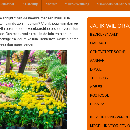
Stucadoor
Klusbedrijf
Sanitair
Vloerverwarming
Showroom Sanitair & t
je schijnt zitten de meeste mensen maar al te
ten van de zon in de tuin? Vrolijk jouw tuin dan op
JA, IK WIL GR
zijn ook nog eens voorjaarsbloeiers, dus ze zullen
aar. Dus maak wat ruimte in de tuin en planten
BEDRIJFSNAAM*
PLEASE
achtige en kleurrijke tuin. Benieuwd welke planten
OPDRACHT:
 Lees dan gauw verder.
LEAVE
CONTACTPERSOON*:
THIS
AANHEF:
FIELD
E-MAIL:
EMPTY.
TELEFOON:
ADRES:
POSTCODE:
PLAATS:
BESCHRIJVING VAN DE
MOGELIJK VOOR EEN O