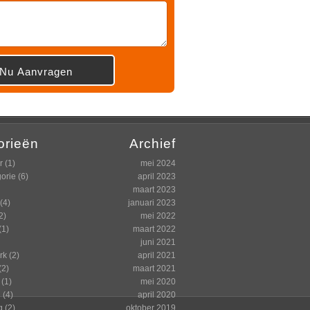
orieën
Archief
r
(1)
mei 2024
orie
(6)
april 2023
maart 2023
(4)
januari 2023
2)
mei 2022
(1)
maart 2022
juni 2021
rk
(2)
april 2021
(2)
maart 2021
(1)
mei 2020
n
(4)
april 2020
g
(2)
oktober 2019