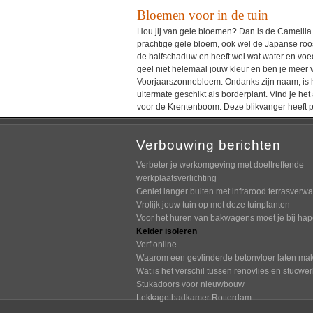
Bloemen voor in de tuin
Hou jij van gele bloemen? Dan is de Camelli
prachtige gele bloem, ook wel de Japanse roos 
de halfschaduw en heeft wel wat water en voeds
geel niet helemaal jouw kleur en ben je meer
Voorjaarszonnebloem. Ondanks zijn naam, is hi
uitermate geschikt als borderplant. Vind je het
voor de Krentenboom. Deze blikvanger heeft p
Verbouwing berichten
Verbeter je werkomgeving met doeltreffende
werkplaatsverlichting
Geniet langer buiten met infrarood terrasverw
Vrolijk jouw tuin op met deze tuinplanten
Voor het huren van bakwagens moet je bij haper
Kelder isoleren
Verf online
Waarom een gevlinderde betonvloer laten ma
Wat is het verschil tussen renovlies en stucwe
Stukadoors voor nieuwbouw
Lekkage badkamer Rotterdam